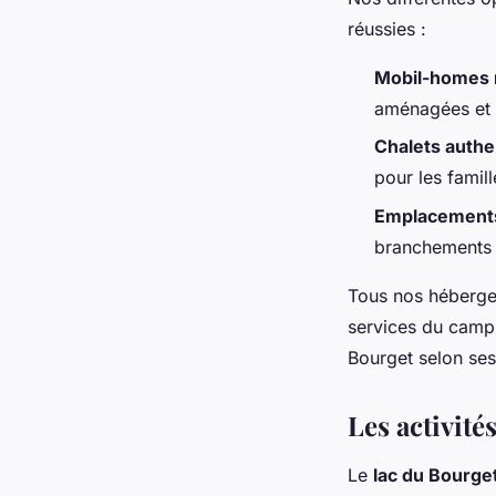
réussies :
Mobil-homes
aménagées et c
Chalets authe
pour les famil
Emplacement
branchements c
Tous nos héberge
services du campi
Bourget selon ses
Les activité
Le
lac du Bourge