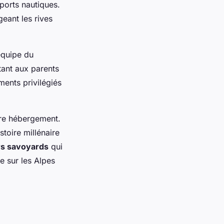
sports nautiques.
geant les rives
équipe du
tant aux parents
ents privilégiés
re hébergement.
stoire millénaire
rs savoyards
qui
e sur les Alpes