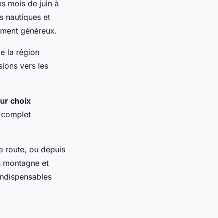
es mois de juin à
s nautiques et
ement généreux.
e la région
ions vers les
eur choix
 complet
e route, ou depuis
s montagne et
indispensables