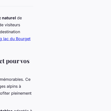
c naturel
de
e visiteurs
destination
g lac du Bourget
et pour vos
e mémorables. Ce
ges alpins à
rofiter pleinement
tables
adaptés à