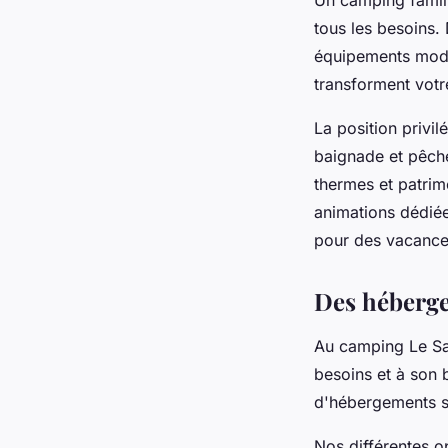
tous les besoins
équipements moder
transforment votr
La position privil
baignade et pêche
thermes et patrim
animations dédiées
pour des vacance
Des héberge
Au camping Le Sa
besoins et à son
d'hébergements s
Nos différentes o