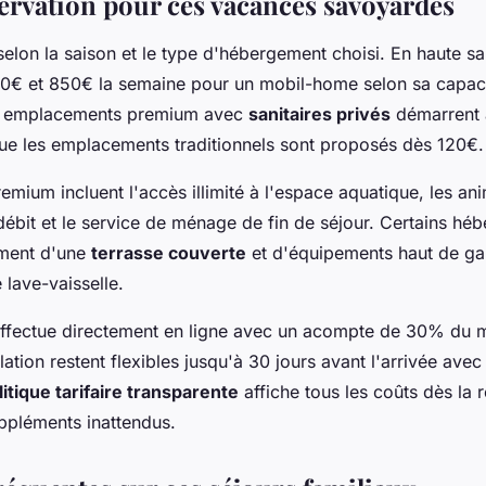
servation pour ces vacances savoyardes
 selon la saison et le type d'hébergement choisi. En haute sa
0€ et 850€ la semaine pour un mobil-home selon sa capaci
s emplacements premium avec
sanitaires privés
démarrent 
ue les emplacements traditionnels sont proposés dès 120€.
emium incluent l'accès illimité à l'espace aquatique, les an
t débit et le service de ménage de fin de séjour. Certains h
ement d'une
terrasse couverte
et d'équipements haut de 
e lave-vaisselle.
effectue directement en ligne avec un acompte de 30% du m
lation restent flexibles jusqu'à 30 jours avant l'arrivée av
litique tarifaire transparente
affiche tous les coûts dès la 
uppléments inattendus.