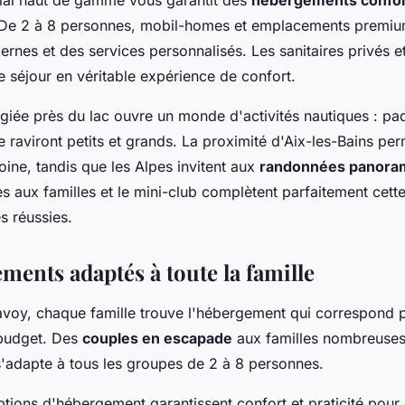
. De 2 à 8 personnes, mobil-homes et emplacements premiu
nes et des services personnalisés. Les sanitaires privés et
e séjour en véritable expérience de confort.
égiée près du lac ouvre un monde d'activités nautiques : pad
 raviront petits et grands. La proximité d'Aix-les-Bains pe
oine, tandis que les Alpes invitent aux
randonnées panora
 aux familles et le mini-club complètent parfaitement cette 
s réussies.
ments adaptés à toute la famille
voy, chaque famille trouve l'hébergement qui correspond p
 budget. Des
couples en escapade
aux familles nombreuse
'adapte à tous les groupes de 2 à 8 personnes.
ptions d'hébergement garantissent confort et praticité pou