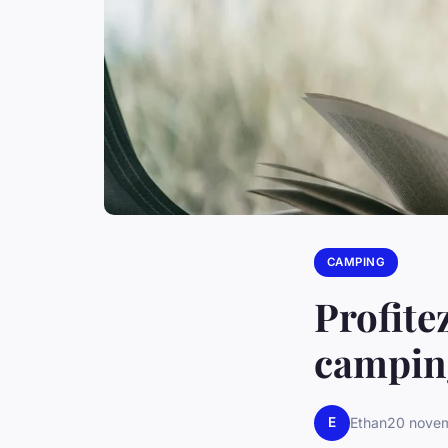
CAMPING
Profite
camping
E
Ethan
20 nove