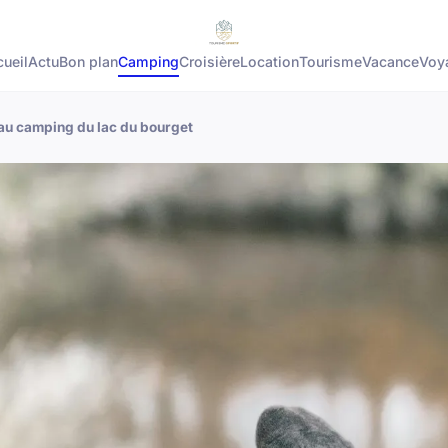
ueil
Actu
Bon plan
Camping
Croisière
Location
Tourisme
Vacance
Voy
 au camping du lac du bourget