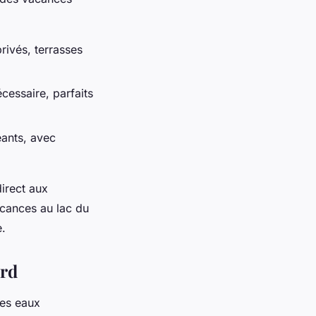
rivés, terrasses
essaire, parfaits
eants, avec
irect aux
acances au lac du
e.
ard
Les eaux