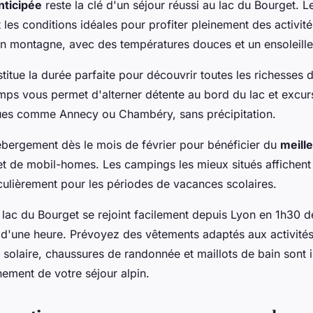
anticipée
reste la clé d'un séjour réussi au lac du Bourget. L
 les conditions idéales pour profiter pleinement des activité
n montagne, avec des températures douces et un ensoleill
itue la durée parfaite pour découvrir toutes les richesses d
ps vous permet d'alterner détente au bord du lac et excurs
ues comme Annecy ou Chambéry, sans précipitation.
bergement dès le mois de février pour bénéficier du
meill
t de mobil-homes. Les campings les mieux situés affichent
culièrement pour les périodes de vacances scolaires.
e lac du Bourget se rejoint facilement depuis Lyon en 1h30 d
d'une heure. Prévoyez des vêtements adaptés aux activité
 solaire, chaussures de randonnée et maillots de bain sont 
nement de votre séjour alpin.