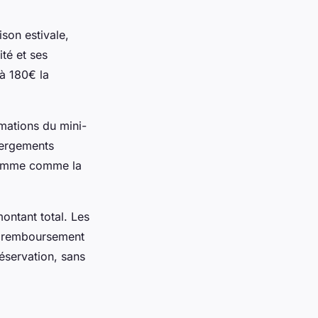
ison estivale,
té et ses
à 180€ la
imations du mini-
ébergements
gamme comme la
ontant total. Les
ec remboursement
réservation, sans