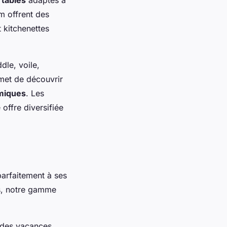
m offrent des
 kitchenettes
dle, voile,
rmet de découvrir
miques
. Les
offre diversifiée
arfaitement à ses
s, notre gamme
r des vacances