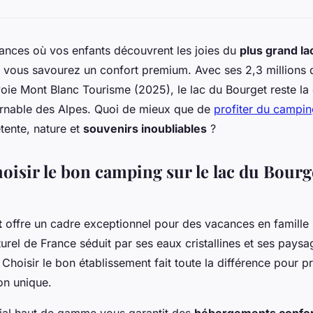
ances où vos enfants découvrent les joies du
plus grand la
 vous savourez un confort premium. Avec ses 2,3 millions d
oie Mont Blanc Tourisme (2025), le lac du Bourget reste la 
urnable des Alpes. Quoi de mieux que de
profiter du campin
tente, nature et
souvenirs inoubliables
?
oisir le bon camping sur le lac du Bourg
t
offre un cadre exceptionnel pour des vacances en famill
urel de France séduit par ses eaux cristallines et ses paysa
 Choisir le bon établissement fait toute la différence pour p
on unique.
ial haut de gamme vous garantit des
hébergements confor