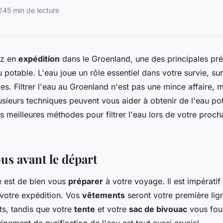
024
5 min de lecture
ez en
expédition
dans le Groenland, une des principales pr
u potable. L'eau joue un rôle essentiel dans votre survie, su
es. Filtrer l'eau au Groenland n'est pas une mince affaire, 
sieurs techniques peuvent vous aider à obtenir de l'eau pot
 meilleures méthodes pour filtrer l'eau lors de votre proc
us avant le départ
e est de bien vous
préparer
à votre voyage. Il est impératif
votre expédition. Vos
vêtements
seront votre première lig
ts, tandis que votre
tente
et votre
sac de bivouac
vous four
uipement de purification de l'eau est tout aussi crucial.