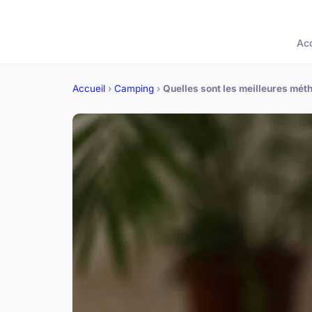
Acc
Accueil
›
Camping
›
Quelles sont les meilleures méth