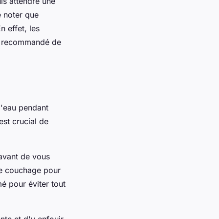
is attendre une
e noter que
n effet, les
est recommandé de
 l'eau pendant
est crucial de
 avant de vous
 de couchage pour
mé pour éviter tout
nte et d'y enfouir