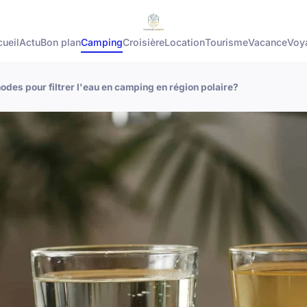
ueil
Actu
Bon plan
Camping
Croisière
Location
Tourisme
Vacance
Voy
odes pour filtrer l'eau en camping en région polaire?