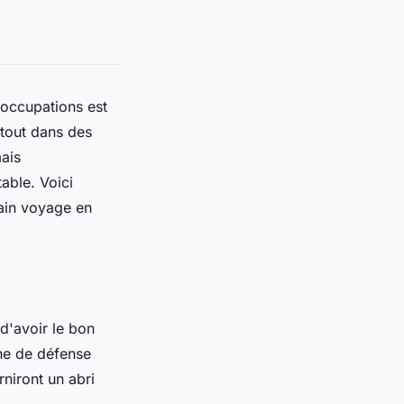
éoccupations est
rtout dans des
mais
able. Voici
hain voyage en
 d'avoir le bon
ne de défense
niront un abri