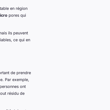
table en région
icro
pores qui
mais ils peuvent
iables, ce qui en
portant de prendre
le. Par exemple,
 personnes ont
tout résidu de