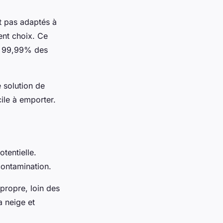
t pas adaptés à
lent choix. Ce
ine 99,99% des
e solution de
ile à emporter.
tentielle.
contamination.
propre, loin des
a neige et