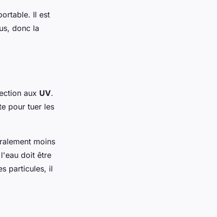
ortable. Il est
us, donc la
fection aux
UV
.
te pour tuer les
éralement moins
l'eau doit être
s particules, il