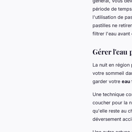
général, vous dev
période de temps s
l'utilisation de pa
pastilles ne retir
filtrer l'eau avant
Gérer l'eau
La nuit en région 
votre sommeil dan
garder votre
eau 
Une technique con
coucher pour la n
qu'elle reste au c
déversement acci
Une autre astuce e