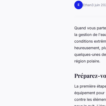
E
Ethan
3 juin 2
Quand vous part
la gestion de l'ea
conditions extrêm
heureusement, plu
quelques-unes des
région polaire.
Préparez-vo
La première étap
équipement pour 
contre les élémen
pour la nuit. L'éq