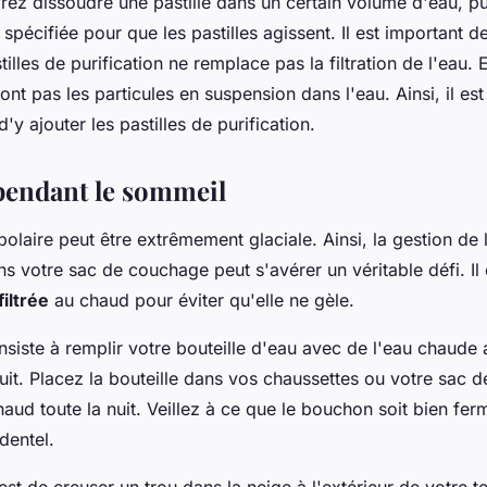
rez dissoudre une pastille dans un certain volume d'eau, pu
pécifiée pour que les pastilles agissent. Il est important d
stilles de purification ne remplace pas la filtration de l'eau. E
eront pas les particules en suspension dans l'eau. Ainsi, il 
 d'y ajouter les pastilles de purification.
 pendant le sommeil
polaire peut être extrêmement glaciale. Ainsi, la gestion de
s votre sac de couchage peut s'avérer un véritable défi. Il 
filtrée
au chaud pour éviter qu'elle ne gèle.
siste à remplir votre bouteille d'eau avec de l'eau chaude
uit. Placez la bouteille dans vos chaussettes ou votre sac
haud toute la nuit. Veillez à ce que le bouchon soit bien fer
dentel.
st de creuser un trou dans la neige à l'extérieur de votre te