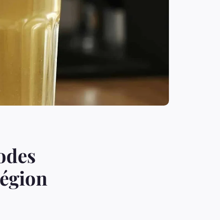
hodes
région