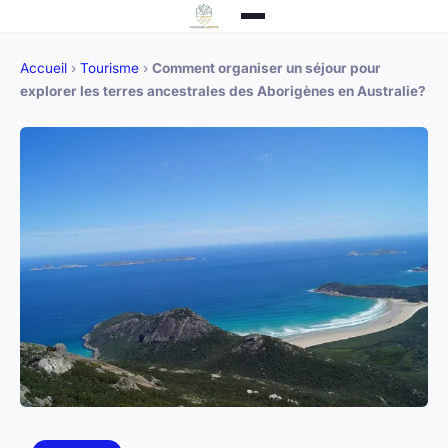
Accueil
›
Tourisme
›
Comment organiser un séjour pour
explorer les terres ancestrales des Aborigènes en Australie?